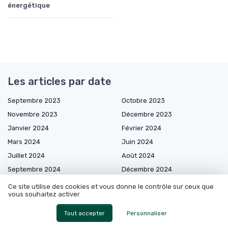
énergétique
Les articles par date
Septembre 2023
Octobre 2023
Novembre 2023
Décembre 2023
Janvier 2024
Février 2024
Mars 2024
Juin 2024
Juillet 2024
Août 2024
Septembre 2024
Décembre 2024
Janvier 2025
Février 2025
Ce site utilise des cookies et vous donne le contrôle sur ceux que
vous souhaitez activer
Mars 2025
Avril 2025
Mai 2025
Juin 2025
Tout accepter
Personnaliser
Juillet 2025
Août 2025