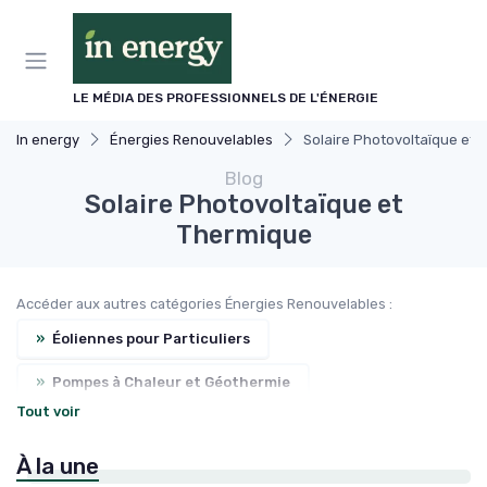
Panneau de gestion des cookies
LE MÉDIA DES PROFESSIONNELS DE L'ÉNERGIE
In energy
Énergies Renouvelables
Solaire Photovoltaïque et 
Blog
Solaire Photovoltaïque et
Thermique
Accéder aux autres catégories Énergies Renouvelables :
»
Éoliennes pour Particuliers
»
Pompes à Chaleur et Géothermie
Tout voir
»
Biomasse et Chauffage Écologique
À la une
»
Subventions et Aides Financières