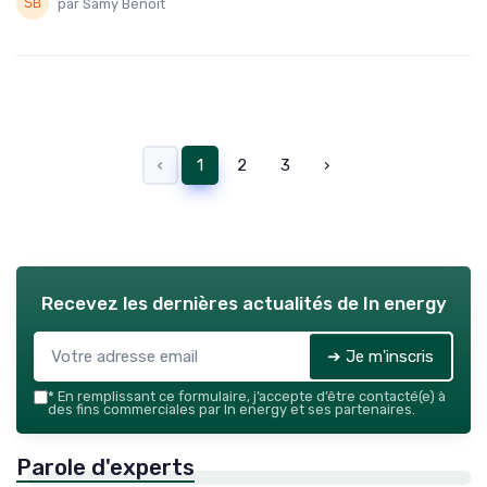
par Samy Benoit
‹
1
2
3
›
Recevez les dernières actualités de
In energy
➔ Je m'inscris
*
En remplissant ce formulaire, j’accepte d’être contacté(e) à
des fins commerciales par In energy et ses partenaires.
Parole d'experts