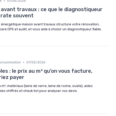
•
e
01/06/2026
avant travaux : ce que le diagnostiqueur
l rate souvent
énergétique maison avant travaux structure votre rénovation,
e DPE et audit, et vous aide à choisir un diagnostiqueur fiable.
•
 Consommation
07/05/2026
es : le prix au m² qu'on vous facture,
riez payer
u m², matériaux (laine de verre, laine de roche, ouate), aides
s chiffrés et check-list pour analyser vos devis.