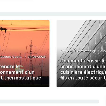
•
Appareils Électroménagers Éco-énergétiques
2
•
Bonnes Pratiques Quotidiennes
04/05/2025
Comment réussir le
endre le
branchement d’une
ionnement d'un
cuisinière électriqu
et thermostatique
fils en toute sécuri