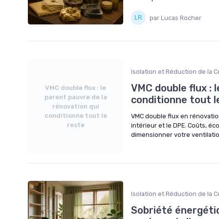
par Lucas Rocher
Isolation et Réduction de la
VMC double flux : 
VMC double flux : le
parent pauvre de la
conditionne tout l
rénovation qui
conditionne tout le
VMC double flux en rénovation 
reste
intérieur et le DPE. Coûts, éc
dimensionner votre ventilatio
Isolation et Réduction de la
Sobriété énergétique