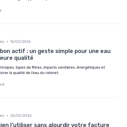
e
•
nes
10/03/2026
rbon actif : un geste simple pour une eau
leure qualité
principes, types de filtres, impacts sanitaires, énergétiques et
er la qualité de l’eau du robinet.
ard
•
nes
26/02/2026
bien l’utiliser sans alourdir votre facture