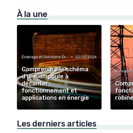
À la une
•
Éclairage et Solutions Économiques
22/01/2026
Comprendre le schéma
d’une ampoule à
décanter :
Compr
fonctionnement et
fonct
applications en énergie
robin
Les derniers articles