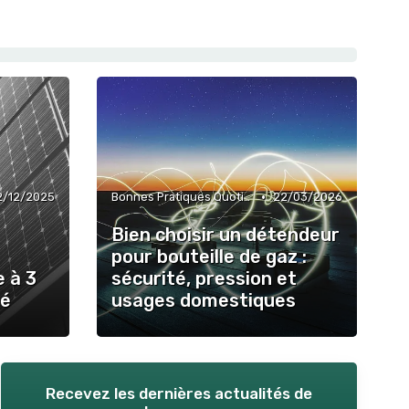
•
2/12/2025
Bonnes Pratiques Quotidiennes
22/03/2026
Bien choisir un détendeur
pour bouteille de gaz :
e à 3
sécurité, pression et
té
usages domestiques
Recevez les dernières actualités de