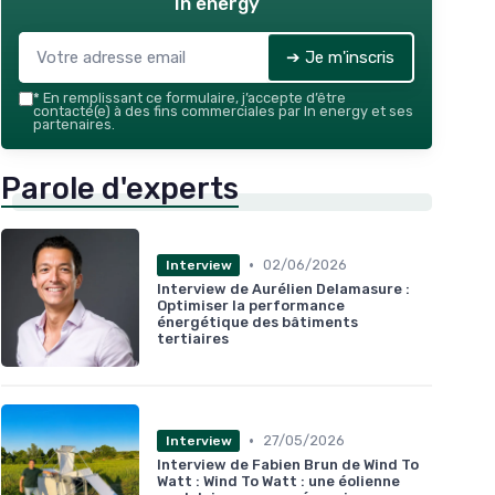
In energy
➔ Je m'inscris
*
En remplissant ce formulaire, j’accepte d’être
contacté(e) à des fins commerciales par In energy et ses
partenaires.
Parole d'experts
•
02/06/2026
Interview
Interview de Aurélien Delamasure :
Optimiser la performance
énergétique des bâtiments
tertiaires
•
27/05/2026
Interview
Interview de Fabien Brun de Wind To
Watt : Wind To Watt : une éolienne