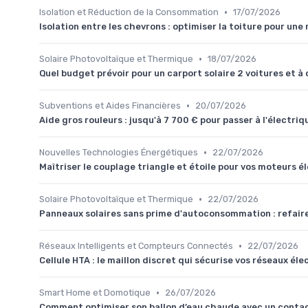
•
Isolation et Réduction de la Consommation
17/07/2026
Isolation entre les chevrons : optimiser la toiture pour u
•
Solaire Photovoltaïque et Thermique
18/07/2026
Quel budget prévoir pour un carport solaire 2 voitures et à q
•
Subventions et Aides Financières
20/07/2026
Aide gros rouleurs : jusqu'à 7 700 € pour passer à l'électr
•
Nouvelles Technologies Énergétiques
22/07/2026
Maîtriser le couplage triangle et étoile pour vos moteurs é
•
Solaire Photovoltaïque et Thermique
22/07/2026
Panneaux solaires sans prime d'autoconsommation : refaire
•
Réseaux Intelligents et Compteurs Connectés
22/07/2026
Cellule HTA : le maillon discret qui sécurise vos réseaux éle
•
Smart Home et Domotique
26/07/2026
Comment optimiser son ballon d’eau chaude avec un contac