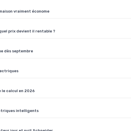
ne maison vraiment économe
uel prix devient il rentable ?
ique dès septembre
lectriques
 le calcul en 2026
ctriques intelligents
teur jour et nuit Schneider