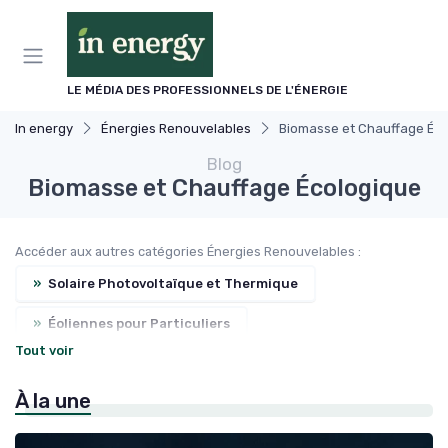
Panneau de gestion des cookies
LE MÉDIA DES PROFESSIONNELS DE L'ÉNERGIE
In energy
Énergies Renouvelables
Biomasse et Chauffage Éc
Blog
Biomasse et Chauffage Écologique
Accéder aux autres catégories Énergies Renouvelables :
»
Solaire Photovoltaïque et Thermique
»
Éoliennes pour Particuliers
Tout voir
»
Pompes à Chaleur et Géothermie
À la une
»
Subventions et Aides Financières