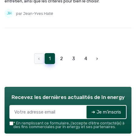
entretien, ainsi que les critères pour bien le choisir.
par Jean-Yves Hallé
‹
1
2
3
4
›
Recevez les dernières actualités de
In energy
➔ Je m'inscris
*
En remplissant ce formulaire, j’accepte d’être contacté(e) à
des fins commerciales par In energy et ses partenaires.