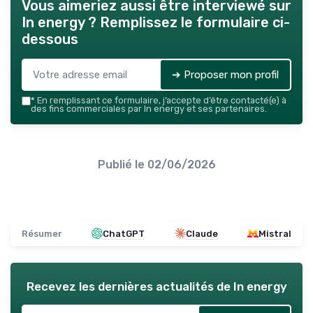
Vous aimeriez aussi être interviewé sur
In energy
? Remplissez le formulaire ci-
dessous
➔ Proposer mon profil
*
En remplissant ce formulaire, j’accepte d’être contacté(e) à
des fins commerciales par In energy et ses partenaires.
Publié le
02/06/2026
Résumer
ChatGPT
Claude
Mistral
Recevez les dernières actualités de
In energy