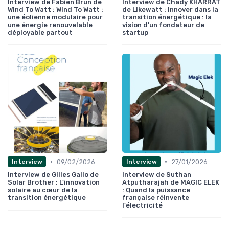
Interview de Fabien Brun de
Interview de Chady KHARRAT
Wind To Watt : Wind To Watt :
de Likewatt : Innover dans la
une éolienne modulaire pour
transition énergétique : la
une énergie renouvelable
vision d’un fondateur de
déployable partout
startup
•
•
09/02/2026
27/01/2026
Interview
Interview
Interview de Gilles Gallo de
Interview de Suthan
Solar Brother : L'innovation
Atputharajah de MAGIC ELEK
solaire au cœur de la
: Quand la puissance
transition énergétique
française réinvente
l'électricité