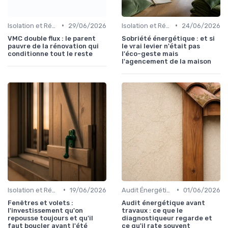
•
•
Isolation et Réduction de la Consommation
29/06/2026
Isolation et Réduction de la Consommation
24/06/2026
VMC double flux : le parent
Sobriété énergétique : et si
pauvre de la rénovation qui
le vrai levier n'était pas
conditionne tout le reste
l'éco-geste mais
l'agencement de la maison
•
•
Isolation et Réduction de la Consommation
19/06/2026
Audit Énergétique du Domicile
01/06/2026
Fenêtres et volets :
Audit énergétique avant
l'investissement qu'on
travaux : ce que le
repousse toujours et qu'il
diagnostiqueur regarde et
faut boucler avant l'été
ce qu'il rate souvent