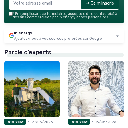
➔ Je m'inscris
*
En remplissant ce formulaire, j’accepte d’être contacté(e) à
des fins commerciales par In energy et ses partenaires.
In energy
Ajoutez-nous à vos sources préférées sur Google
Parole d'experts
•
•
27/05/2026
19/05/2026
Interview
Interview