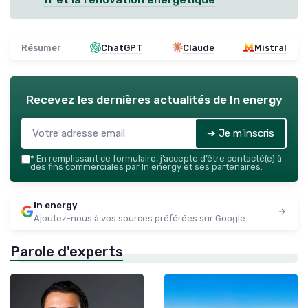
Résumer
ChatGPT
Claude
Mistral
Recevez les dernières actualités de
In energy
➔ Je m'inscris
*
En remplissant ce formulaire, j’accepte d’être contacté(e) à
des fins commerciales par In energy et ses partenaires.
In energy
Ajoutez-nous à vos sources préférées sur Google
Parole d'experts