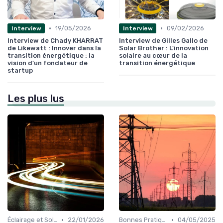
•
•
19/05/2026
09/02/2026
Interview
Interview
Interview de Chady KHARRAT
Interview de Gilles Gallo de
de Likewatt : Innover dans la
Solar Brother : L'innovation
transition énergétique : la
solaire au cœur de la
vision d’un fondateur de
transition énergétique
startup
Les plus lus
•
•
Éclairage et Solutions Économiques
22/01/2026
Bonnes Pratiques Quotidiennes
04/05/2025