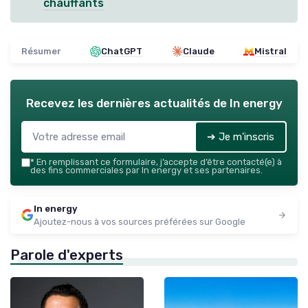
chauffants
Résumer
ChatGPT
Claude
Mistral
Recevez les dernières actualités de
In energy
➔ Je m'inscris
*
En remplissant ce formulaire, j’accepte d’être contacté(e) à
des fins commerciales par In energy et ses partenaires.
In energy
Ajoutez-nous à vos sources préférées sur Google
Parole d'experts