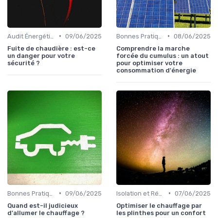
•
•
Audit Énergétique du Domicile
09/06/2025
Bonnes Pratiques Quotidiennes
08/06/2025
Fuite de chaudière : est-ce
Comprendre la marche
un danger pour votre
forcée du cumulus : un atout
sécurité ?
pour optimiser votre
consommation d'énergie
•
•
Bonnes Pratiques Quotidiennes
09/06/2025
Isolation et Réduction de la Consommation
07/06/2025
Quand est-il judicieux
Optimiser le chauffage par
d'allumer le chauffage ?
les plinthes pour un confort