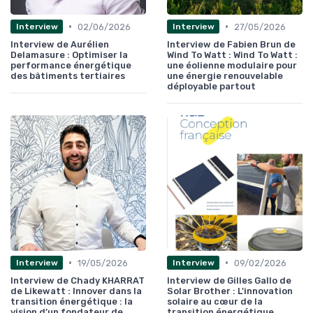
•
•
02/06/2026
27/05/2026
Interview
Interview
Interview de Aurélien
Interview de Fabien Brun de
Delamasure : Optimiser la
Wind To Watt : Wind To Watt :
performance énergétique
une éolienne modulaire pour
des bâtiments tertiaires
une énergie renouvelable
déployable partout
•
•
19/05/2026
09/02/2026
Interview
Interview
Interview de Chady KHARRAT
Interview de Gilles Gallo de
de Likewatt : Innover dans la
Solar Brother : L'innovation
transition énergétique : la
solaire au cœur de la
vision d’un fondateur de
transition énergétique