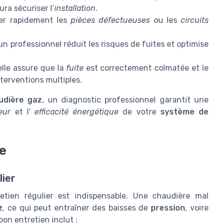
ra sécuriser l’
installation
.
fier rapidement les
pièces défectueuses
ou les
circuits
un professionnel réduit les risques de fuites et optimise
lle assure que la
fuite
est correctement colmatée et le
terventions multiples.
udière gaz
, un diagnostic professionnel garantit une
eur
et l'
efficacité énergétique
de votre
système de
re
lier
etien régulier est indispensable. Une chaudière mal
z
, ce qui peut entraîner des baisses de
pression
, voire
bon entretien inclut :