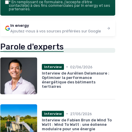
*
En remplissant ce formulaire, j’accepte d’être
contacté(e) à des fins commerciales par In energy et ses
partenaires.
In energy
Ajoutez-nous à vos sources préférées sur Google
Parole d'experts
•
02/06/2026
Interview
Interview de Aurélien Delamasure :
Optimiser la performance
énergétique des bâtiments
tertiaires
•
27/05/2026
Interview
Interview de Fabien Brun de Wind To
Watt : Wind To Watt : une éolienne
modulaire pour une énergie