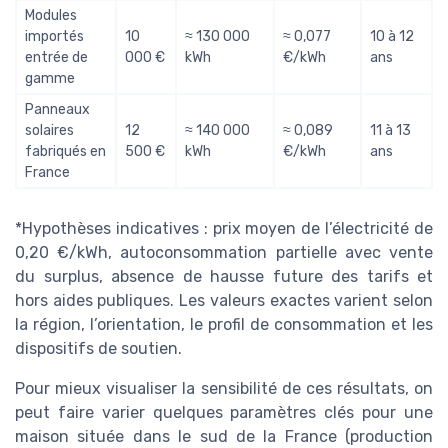
Modules
importés
10
≈ 130 000
≈ 0,077
10 à 12
entrée de
000 €
kWh
€/kWh
ans
gamme
Panneaux
solaires
12
≈ 140 000
≈ 0,089
11 à 13
fabriqués en
500 €
kWh
€/kWh
ans
France
*Hypothèses indicatives : prix moyen de l’électricité de
0,20 €/kWh, autoconsommation partielle avec vente
du surplus, absence de hausse future des tarifs et
hors aides publiques. Les valeurs exactes varient selon
la région, l’orientation, le profil de consommation et les
dispositifs de soutien.
Pour mieux visualiser la sensibilité de ces résultats, on
peut faire varier quelques paramètres clés pour une
maison située dans le sud de la France (production