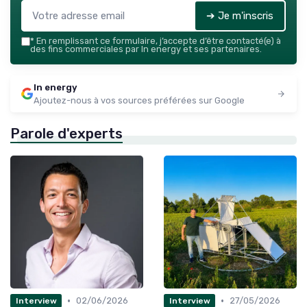
➔ Je m'inscris
*
En remplissant ce formulaire, j’accepte d’être contacté(e) à
des fins commerciales par In energy et ses partenaires.
In energy
Ajoutez-nous à vos sources préférées sur Google
Parole d'experts
•
•
02/06/2026
27/05/2026
Interview
Interview