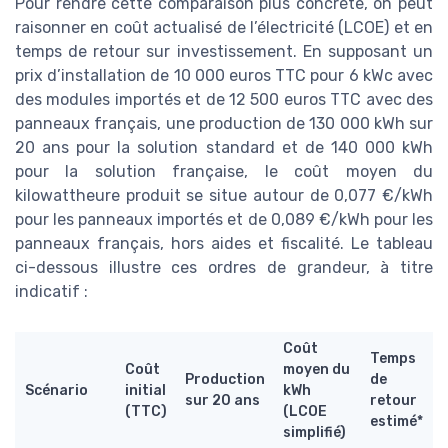
Pour rendre cette comparaison plus concrète, on peut
raisonner en coût actualisé de l’électricité (LCOE) et en
temps de retour sur investissement. En supposant un
prix d’installation de 10 000 euros TTC pour 6 kWc avec
des modules importés et de 12 500 euros TTC avec des
panneaux français, une production de 130 000 kWh sur
20 ans pour la solution standard et de 140 000 kWh
pour la solution française, le coût moyen du
kilowattheure produit se situe autour de 0,077 €/kWh
pour les panneaux importés et de 0,089 €/kWh pour les
panneaux français, hors aides et fiscalité. Le tableau
ci-dessous illustre ces ordres de grandeur, à titre
indicatif :
Coût
Temps
Coût
moyen du
Production
de
Scénario
initial
kWh
sur 20 ans
retour
(TTC)
(LCOE
estimé*
simplifié)