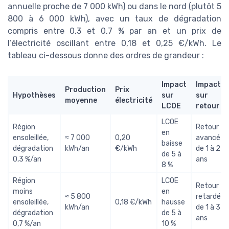
annuelle proche de 7 000 kWh) ou dans le nord (plutôt 5
800 à 6 000 kWh), avec un taux de dégradation
compris entre 0,3 et 0,7 % par an et un prix de
l’électricité oscillant entre 0,18 et 0,25 €/kWh. Le
tableau ci-dessous donne des ordres de grandeur :
Impact
Impact
Production
Prix
Hypothèses
sur
sur
moyenne
électricité
LCOE
retour
LCOE
Région
Retour
en
ensoleillée,
≈ 7 000
0,20
avancé
baisse
dégradation
kWh/an
€/kWh
de 1 à 2
de 5 à
0,3 %/an
ans
8 %
Région
LCOE
Retour
moins
en
≈ 5 800
retardé
ensoleillée,
0,18 €/kWh
hausse
kWh/an
de 1 à 3
dégradation
de 5 à
ans
0,7 %/an
10 %