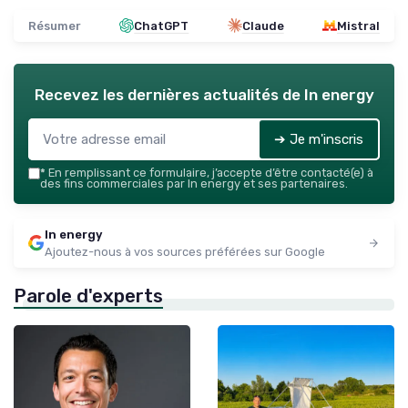
Résumer
ChatGPT
Claude
Mistral
Recevez les dernières actualités de
In energy
➔ Je m'inscris
*
En remplissant ce formulaire, j’accepte d’être contacté(e) à
des fins commerciales par In energy et ses partenaires.
In energy
Ajoutez-nous à vos sources préférées sur Google
Parole d'experts