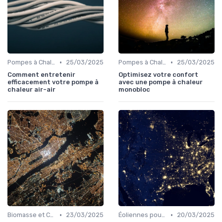
•
•
Pompes à Chaleur et Géothermie
25/03/2025
Pompes à Chaleur et Géothermie
25/03/2025
Comment entretenir
Optimisez votre confort
efficacement votre pompe à
avec une pompe à chaleur
chaleur air-air
monobloc
•
•
Biomasse et Chauffage Écologique
23/03/2025
Éoliennes pour Particuliers
20/03/2025