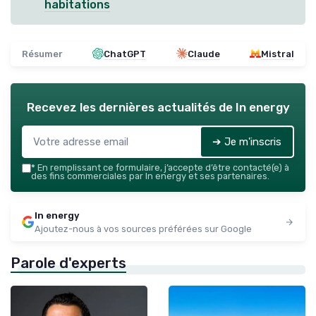
habitations
Résumer
ChatGPT
Claude
Mistral
Recevez les dernières actualités de
In energy
➔ Je m'inscris
*
En remplissant ce formulaire, j’accepte d’être contacté(e) à
des fins commerciales par In energy et ses partenaires.
In energy
Ajoutez-nous à vos sources préférées sur Google
Parole d'experts