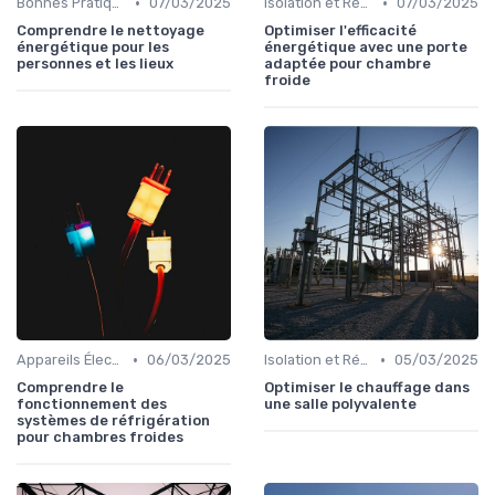
•
•
Bonnes Pratiques Quotidiennes
07/03/2025
Isolation et Réduction de la Consommation
07/03/2025
Comprendre le nettoyage
Optimiser l'efficacité
énergétique pour les
énergétique avec une porte
personnes et les lieux
adaptée pour chambre
froide
•
•
Appareils Électroménagers Éco-énergétiques
06/03/2025
Isolation et Réduction de la Consommation
05/03/2025
Comprendre le
Optimiser le chauffage dans
fonctionnement des
une salle polyvalente
systèmes de réfrigération
pour chambres froides