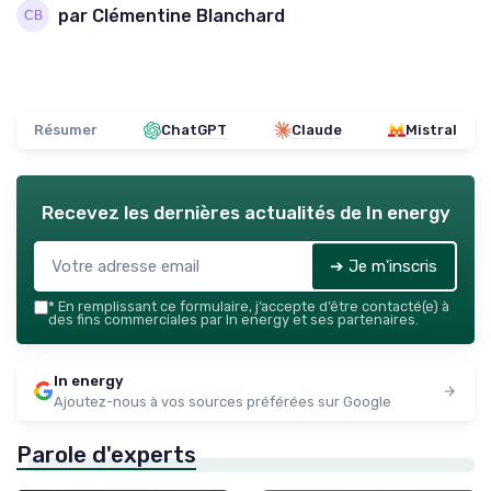
par Clémentine Blanchard
Résumer
ChatGPT
Claude
Mistral
Recevez les dernières actualités de
In energy
➔ Je m'inscris
*
En remplissant ce formulaire, j’accepte d’être contacté(e) à
des fins commerciales par In energy et ses partenaires.
In energy
Ajoutez-nous à vos sources préférées sur Google
Parole d'experts