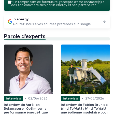
*
En remplissant ce formulaire, j’accepte d’être contacté(e) à
des fins commerciales par In energy et ses partenaires.
In energy
Ajoutez-nous à vos sources préférées sur Google
Parole d'experts
•
•
02/06/2026
27/05/2026
Interview
Interview
Interview de Aurélien
Interview de Fabien Brun de
Delamasure : Optimiser la
Wind To Watt : Wind To Watt :
performance énergétique
une éolienne modulaire pour