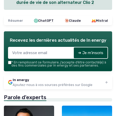
durée de vie de son alternateur Clio 2
Résumer
ChatGPT
Claude
Mistral
Recevez les dernières actualités de
In energy
➔ Je m'inscris
*
En remplissant ce formulaire, j’accepte d’être contacté(e) à
des fins commerciales par In energy et ses partenaires.
In energy
Ajoutez-nous à vos sources préférées sur Google
Parole d'experts