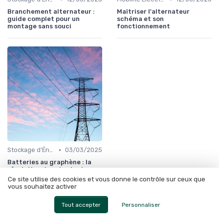
Branchement alternateur :
Maîtriser l'alternateur
guide complet pour un
schéma et son
montage sans souci
fonctionnement
•
Stockage d'Énergie et Batteries
03/03/2025
Batteries au graphène : la
révolution dans le stockage
d'énergie approche-t-elle ?
Ce site utilise des cookies et vous donne le contrôle sur ceux que
vous souhaitez activer
À lire aussi
Tout accepter
Personnaliser