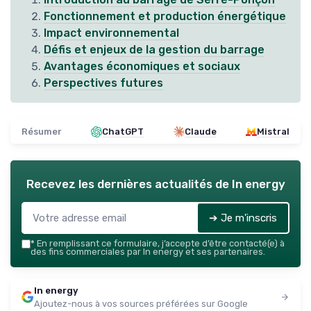
Fonctionnement et production énergétique
Impact environnemental
Défis et enjeux de la gestion du barrage
Avantages économiques et sociaux
Perspectives futures
Résumer
ChatGPT
Claude
Mistral
Recevez les dernières actualités de
In energy
➔ Je m'inscris
*
En remplissant ce formulaire, j’accepte d’être contacté(e) à
des fins commerciales par In energy et ses partenaires.
In energy
Ajoutez-nous à vos sources préférées sur Google