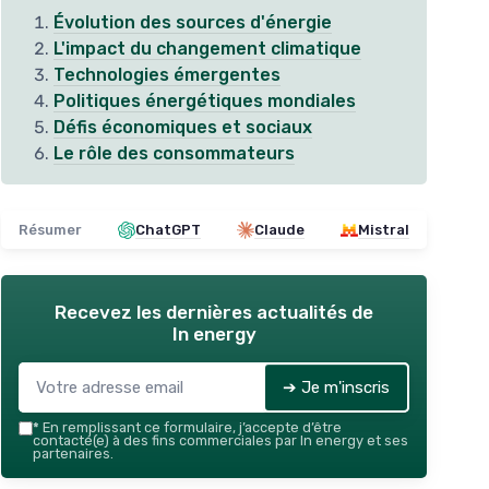
Évolution des sources d'énergie
L'impact du changement climatique
Technologies émergentes
Politiques énergétiques mondiales
Défis économiques et sociaux
Le rôle des consommateurs
Résumer
ChatGPT
Claude
Mistral
Recevez les dernières actualités de
In energy
➔ Je m'inscris
*
En remplissant ce formulaire, j’accepte d’être
contacté(e) à des fins commerciales par In energy et ses
partenaires.