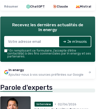
Résumer
ChatGPT
Claude
Mistral
Recevez les dernières actualités de
In energy
➔ Je m'inscris
*
En remplissant ce formulaire, j’accepte d’être
contacté(e) à des fins commerciales par In energy et ses
partenaires.
In energy
Ajoutez-nous à vos sources préférées sur Google
Parole d'experts
•
02/06/2026
Interview