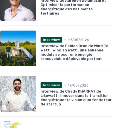
Interview de Aurélien Delamasure :
Optimiser la performance
énergétique des bâtiments
tertiaires
•
27/05/2026
Interview
Interview de Fabien Brun de Wind To
Watt : Wind To Watt : une éolienne
modulaire pour une énergie
renouvelable déployable partout
•
19/05/2026
Interview
Interview de Chady KHARRAT de
Likewatt : Innover dans la transition
énergétique : la vision d’un fondateur
de startup