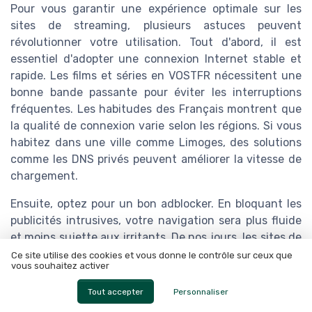
Pour vous garantir une expérience optimale sur les
sites de streaming, plusieurs astuces peuvent
révolutionner votre utilisation. Tout d'abord, il est
essentiel d'adopter une connexion Internet stable et
rapide. Les films et séries en VOSTFR nécessitent une
bonne bande passante pour éviter les interruptions
fréquentes. Les habitudes des Français montrent que
la qualité de connexion varie selon les régions. Si vous
habitez dans une ville comme Limoges, des solutions
comme les DNS privés peuvent améliorer la vitesse de
chargement.
Ensuite, optez pour un bon adblocker. En bloquant les
publicités intrusives, votre navigation sera plus fluide
et moins sujette aux irritants. De nos jours, les sites de
streaming se battent pour attirer des millions de visites
Ce site utilise des cookies et vous donne le contrôle sur ceux que
vous souhaitez activer
totales chaque mois. Une astuce simple pour
augmenter la durée moyenne de visite et la
Tout accepter
Personnaliser
satisfaction des utilisateurs : réduire les distractions !