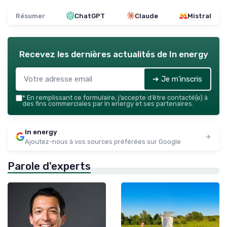
Résumer
ChatGPT
Claude
Mistral
Recevez les dernières actualités de
In energy
➔ Je m'inscris
*
En remplissant ce formulaire, j’accepte d’être contacté(e) à
des fins commerciales par In energy et ses partenaires.
In energy
Ajoutez-nous à vos sources préférées sur Google
Parole d'experts