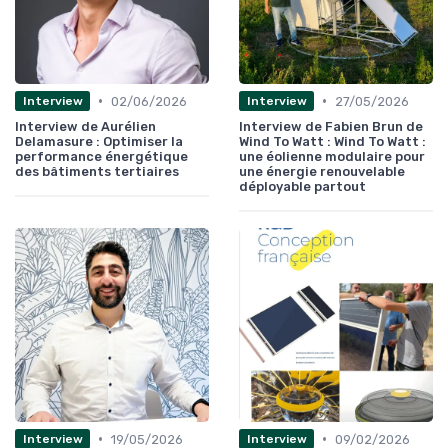
•
•
02/06/2026
27/05/2026
Interview
Interview
Interview de Aurélien
Interview de Fabien Brun de
Delamasure : Optimiser la
Wind To Watt : Wind To Watt :
performance énergétique
une éolienne modulaire pour
des bâtiments tertiaires
une énergie renouvelable
déployable partout
•
•
19/05/2026
09/02/2026
Interview
Interview