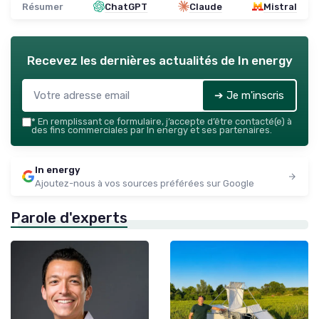
Résumer
ChatGPT
Claude
Mistral
Recevez les dernières actualités de
In energy
➔ Je m'inscris
*
En remplissant ce formulaire, j’accepte d’être contacté(e) à
des fins commerciales par In energy et ses partenaires.
In energy
Ajoutez-nous à vos sources préférées sur Google
Parole d'experts