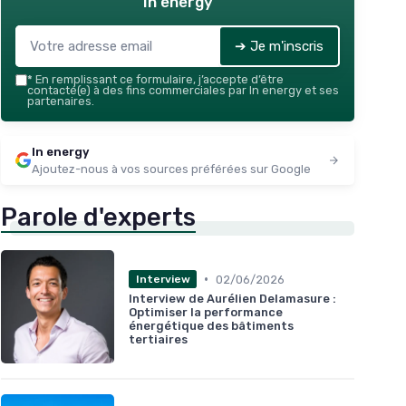
In energy
➔ Je m'inscris
*
En remplissant ce formulaire, j’accepte d’être
contacté(e) à des fins commerciales par In energy et ses
partenaires.
In energy
Ajoutez-nous à vos sources préférées sur Google
Parole d'experts
•
02/06/2026
Interview
Interview de Aurélien Delamasure :
Optimiser la performance
énergétique des bâtiments
tertiaires