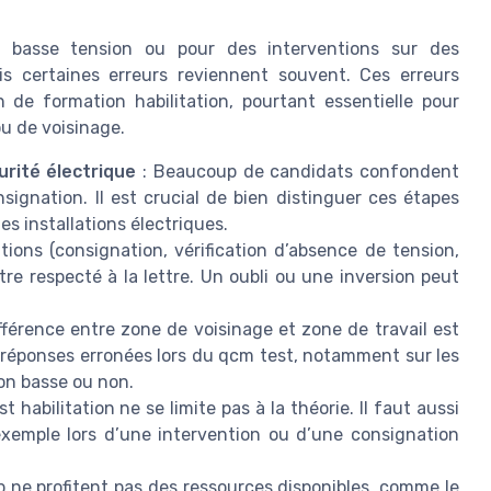
basse tension ou pour des interventions sur des
ais certaines erreurs reviennent souvent. Ces erreurs
 de formation habilitation, pourtant essentielle pour
ou de voisinage.
rité électrique
: Beaucoup de candidats confondent
ignation. Il est crucial de bien distinguer ces étapes
es installations électriques.
tions (consignation, vérification d’absence de tension,
être respecté à la lettre. Un oubli ou une inversion peut
fférence entre zone de voisinage et zone de travail est
 réponses erronées lors du qcm test, notamment sur les
ion basse ou non.
st habilitation ne se limite pas à la théorie. Il faut aussi
r exemple lors d’une intervention ou d’une consignation
 ne profitent pas des ressources disponibles, comme le