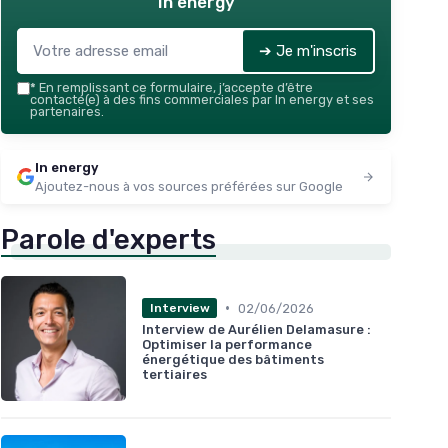
In energy
➔ Je m'inscris
*
En remplissant ce formulaire, j’accepte d’être
contacté(e) à des fins commerciales par In energy et ses
partenaires.
In energy
Ajoutez-nous à vos sources préférées sur Google
Parole d'experts
•
02/06/2026
Interview
Interview de Aurélien Delamasure :
Optimiser la performance
énergétique des bâtiments
tertiaires