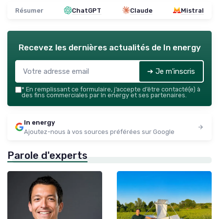
Résumer
ChatGPT
Claude
Mistral
Recevez les dernières actualités de
In energy
➔ Je m'inscris
*
En remplissant ce formulaire, j’accepte d’être contacté(e) à
des fins commerciales par In energy et ses partenaires.
In energy
Ajoutez-nous à vos sources préférées sur Google
Parole d'experts