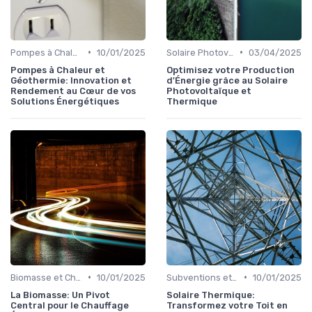
•
•
Pompes à Chaleur et Géothermie
10/01/2025
Solaire Photovoltaïque et Thermique
03/04/2025
Pompes à Chaleur et
Optimisez votre Production
Géothermie: Innovation et
d'Énergie grâce au Solaire
Rendement au Cœur de vos
Photovoltaïque et
Solutions Énergétiques
Thermique
•
•
Biomasse et Chauffage Écologique
10/01/2025
Subventions et Aides Financières
10/01/2025
La Biomasse: Un Pivot
Solaire Thermique:
Central pour le Chauffage
Transformez votre Toit en