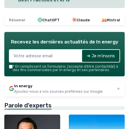
Résumer
ChatGPT
Claude
Mistral
Recevez les dernières actualités de
In energy
➔ Je m'inscris
*
En remplissant ce formulaire, j’accepte d’être contacté(e) à
des fins commerciales par In energy et ses partenaires.
In energy
Ajoutez-nous à vos sources préférées sur Google
Parole d'experts