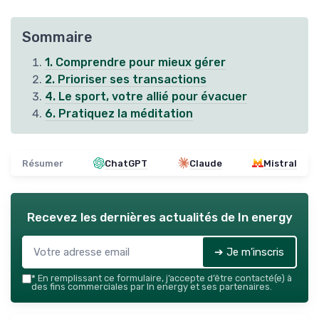
Sommaire
1. Comprendre pour mieux gérer
2. Prioriser ses transactions
4. Le sport, votre allié pour évacuer
6. Pratiquez la méditation
Résumer
ChatGPT
Claude
Mistral
Recevez les dernières actualités de
In energy
➔ Je m'inscris
*
En remplissant ce formulaire, j’accepte d’être contacté(e) à
des fins commerciales par In energy et ses partenaires.