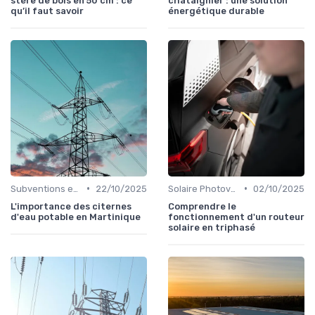
stère de bois en 50 cm : ce
châtaignier : une solution
qu’il faut savoir
énergétique durable
•
•
Subventions et Aides Financières
22/10/2025
Solaire Photovoltaïque et Thermique
02/10/2025
L'importance des citernes
Comprendre le
d'eau potable en Martinique
fonctionnement d'un routeur
solaire en triphasé