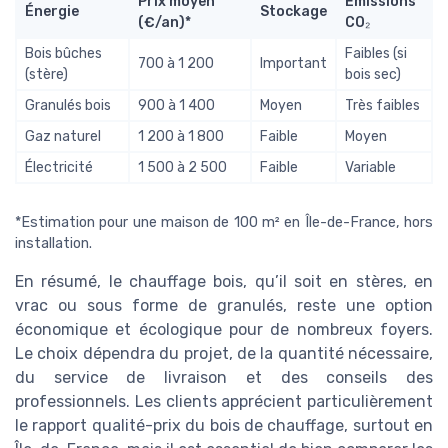
Prix moyen
Émissions
Énergie
Stockage
(€/an)*
CO₂
Bois bûches
Faibles (si
700 à 1 200
Important
(stère)
bois sec)
Granulés bois
900 à 1 400
Moyen
Très faibles
Gaz naturel
1 200 à 1 800
Faible
Moyen
Électricité
1 500 à 2 500
Faible
Variable
*Estimation pour une maison de 100 m² en Île-de-France, hors
installation.
En résumé, le chauffage bois, qu’il soit en stères, en
vrac ou sous forme de granulés, reste une option
économique et écologique pour de nombreux foyers.
Le choix dépendra du projet, de la quantité nécessaire,
du service de livraison et des conseils des
professionnels. Les clients apprécient particulièrement
le rapport qualité-prix du bois de chauffage, surtout en