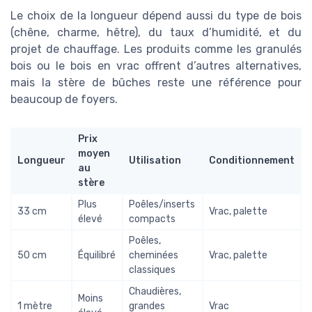
Le choix de la longueur dépend aussi du type de bois
(chêne, charme, hêtre), du taux d’humidité, et du
projet de chauffage. Les produits comme les granulés
bois ou le bois en vrac offrent d’autres alternatives,
mais la stère de bûches reste une référence pour
beaucoup de foyers.
Prix
moyen
Longueur
Utilisation
Conditionnement
au
stère
Plus
Poêles/inserts
33 cm
Vrac, palette
élevé
compacts
Poêles,
50 cm
Équilibré
cheminées
Vrac, palette
classiques
Chaudières,
Moins
1 mètre
grandes
Vrac