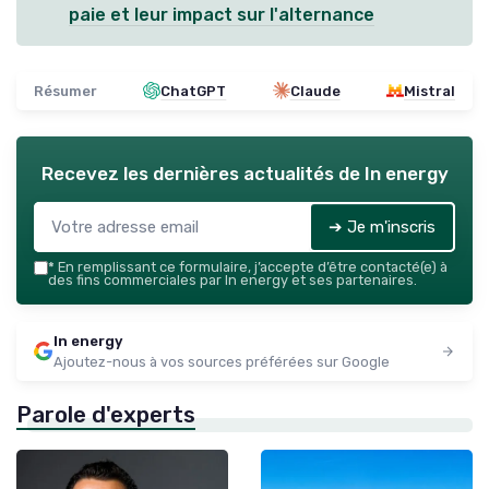
paie et leur impact sur l'alternance
Résumer
ChatGPT
Claude
Mistral
Recevez les dernières actualités de
In energy
➔ Je m'inscris
*
En remplissant ce formulaire, j’accepte d’être contacté(e) à
des fins commerciales par In energy et ses partenaires.
In energy
Ajoutez-nous à vos sources préférées sur Google
Parole d'experts