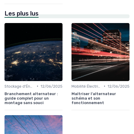
Les plus lus
•
•
Stockage d'Énergie et Batteries
12/06/2025
Mobilité Électrique et Recharge Véhicule
12/06/2025
Branchement alternateur :
Maîtriser l'alternateur
guide complet pour un
schéma et son
montage sans souci
fonctionnement