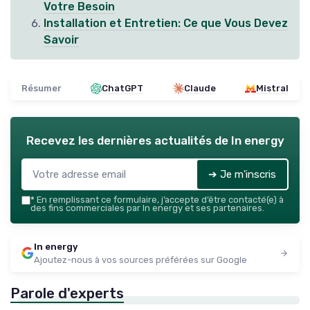
Votre Besoin
Installation et Entretien: Ce que Vous Devez
Savoir
Résumer
ChatGPT
Claude
Mistral
Recevez les dernières actualités de
In energy
➔ Je m'inscris
*
En remplissant ce formulaire, j’accepte d’être contacté(e) à
des fins commerciales par In energy et ses partenaires.
In energy
Ajoutez-nous à vos sources préférées sur Google
Parole d'experts