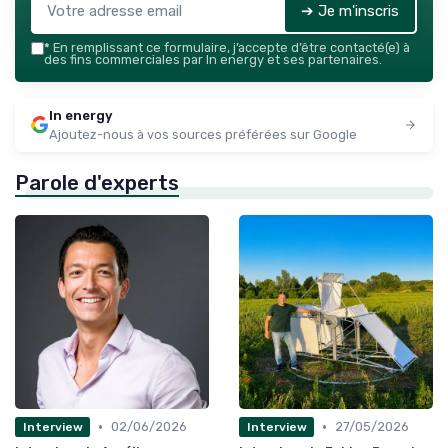
➔ Je m'inscris
*
En remplissant ce formulaire, j’accepte d’être contacté(e) à
des fins commerciales par In energy et ses partenaires.
In energy
Ajoutez-nous à vos sources préférées sur Google
Parole d'experts
•
•
02/06/2026
27/05/2026
Interview
Interview