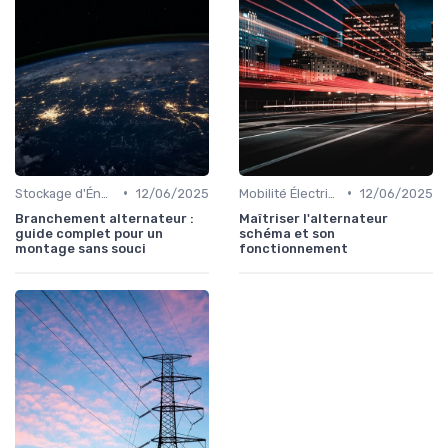
•
•
Stockage d'Énergie et Batteries
12/06/2025
Mobilité Électrique et Recharge Véhicule
12/06/2025
Branchement alternateur :
Maîtriser l'alternateur
guide complet pour un
schéma et son
montage sans souci
fonctionnement