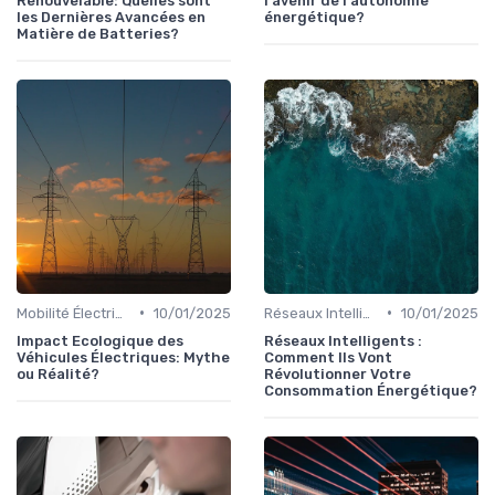
Renouvelable: Quelles sont
l'avenir de l'autonomie
les Dernières Avancées en
énergétique?
Matière de Batteries?
•
•
Mobilité Électrique et Recharge Véhicule
10/01/2025
Réseaux Intelligents et Compteurs Connectés
10/01/2025
Impact Ecologique des
Réseaux Intelligents :
Véhicules Électriques: Mythe
Comment Ils Vont
ou Réalité?
Révolutionner Votre
Consommation Énergétique?