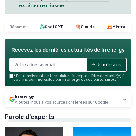
extérieure réussie
Résumer
ChatGPT
Claude
Mistral
Recevez les dernières actualités de
In energy
➔ Je m'inscris
*
En remplissant ce formulaire, j’accepte d’être contacté(e) à
des fins commerciales par In energy et ses partenaires.
In energy
Ajoutez-nous à vos sources préférées sur Google
Parole d'experts