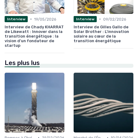
•
•
19/05/2026
09/02/2026
Interview
Interview
Interview de Chady KHARRAT
Interview de Gilles Gallo de
de Likewatt : Innover dans la
Solar Brother : L'innovation
transition énergétique : la
solaire au cœur de la
vision d’un fondateur de
transition énergétique
startup
Les plus lus
•
•
Pompes à Chaleur et Géothermie
21/02/2026
Marché de l'Énergie et Tendances
10/04/2026