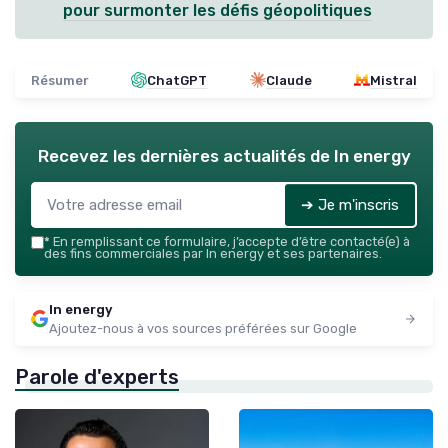
pour surmonter les défis géopolitiques
Résumer
ChatGPT
Claude
Mistral
Recevez les dernières actualités de
In energy
➔ Je m'inscris
*
En remplissant ce formulaire, j’accepte d’être contacté(e) à
des fins commerciales par In energy et ses partenaires.
In energy
Ajoutez-nous à vos sources préférées sur Google
Parole d'experts