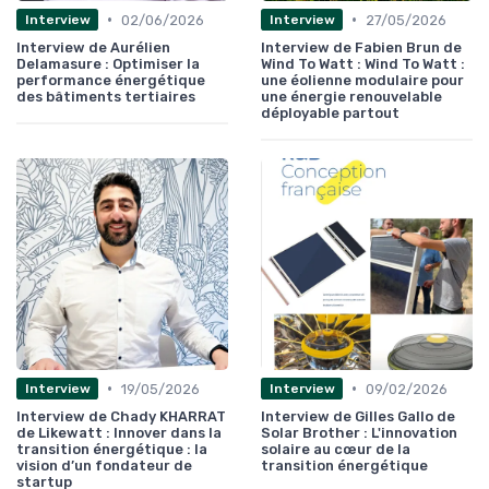
•
•
02/06/2026
27/05/2026
Interview
Interview
Interview de Aurélien
Interview de Fabien Brun de
Delamasure : Optimiser la
Wind To Watt : Wind To Watt :
performance énergétique
une éolienne modulaire pour
des bâtiments tertiaires
une énergie renouvelable
déployable partout
•
•
19/05/2026
09/02/2026
Interview
Interview
Interview de Chady KHARRAT
Interview de Gilles Gallo de
de Likewatt : Innover dans la
Solar Brother : L'innovation
transition énergétique : la
solaire au cœur de la
vision d’un fondateur de
transition énergétique
startup