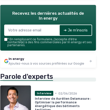
Recevez les dernières actualités de
In energy
➔ Je m'inscris
*
En remplissant ce formulaire, j’accepte d’être
contacté(e) à des fins commerciales par In energy et ses
partenaires.
In energy
Ajoutez-nous à vos sources préférées sur Google
Parole d'experts
•
02/06/2026
Interview
Interview de Aurélien Delamasure :
Optimiser la performance
énergétique des bâtiments
tertiaires