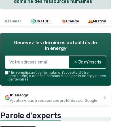
domaine des ressources humaines
Résumer
ChatGPT
Claude
Mistral
Recevez les dernières actualités de
In energy
➔ Je m'inscris
*
En remplissant ce formulaire, j’accepte d’être
contacté(e) à des fins commerciales par In energy et ses
partenaires.
In energy
Ajoutez-nous à vos sources préférées sur Google
Parole d'experts