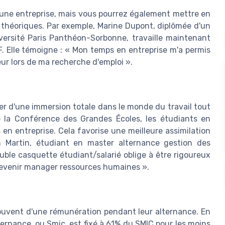
une entreprise, mais vous pourrez également mettre en
 théoriques. Par exemple, Marine Dupont, diplômée d'un
versité Paris Panthéon-Sorbonne, travaille maintenant
. Elle témoigne : « Mon temps en entreprise m'a permis
eur lors de ma recherche d'emploi ».
ier d'une immersion totale dans le monde du travail tout
e la Conférence des Grandes Écoles, les étudiants en
n entreprise. Cela favorise une meilleure assimilation
n Martin, étudiant en master alternance gestion des
uble casquette étudiant/salarié oblige à être rigoureux
devenir manager ressources humaines ».
 souvent d'une rémunération pendant leur alternance. En
ternance, ou Smic, est fixé à 61% du SMIC pour les moins