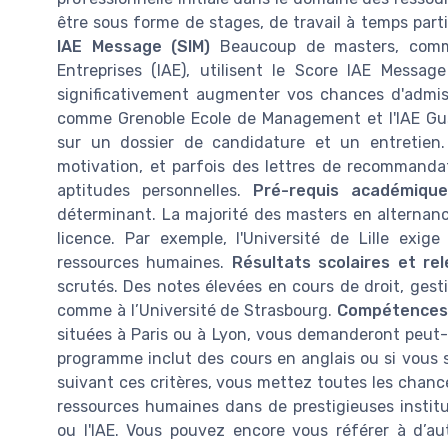
être sous forme de stages, de travail à temps part
IAE Message (SIM)
Beaucoup de masters, comme 
Entreprises (IAE), utilisent le Score IAE Messa
significativement augmenter vos chances d'admi
comme Grenoble Ecole de Management et l'IAE Gust
sur un dossier de candidature et un entretien
motivation, et parfois des lettres de recommandat
aptitudes personnelles.
Pré-requis académique
déterminant. La majorité des masters en alterna
licence. Par exemple, l'Université de Lille ex
ressources humaines.
Résultats scolaires et re
scrutés. Des notes élevées en cours de droit, gesti
comme à l’Université de Strasbourg.
Compétences 
situées à Paris ou à Lyon, vous demanderont peut-êt
programme inclut des cours en anglais ou si vous 
suivant ces critères, vous mettez toutes les chanc
ressources humaines dans de prestigieuses instit
ou l'IAE. Vous pouvez encore vous référer à d’aut